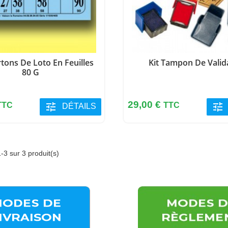
tons De Loto En Feuilles
Kit Tampon De Valid
80 G
Prix
29,00 €
TTC
tune
TTC
tune
DÉTAILS
-3 sur 3 produit(s)