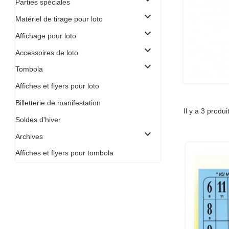
Parties spéciales
expand_more
Matériel de tirage pour loto
expand_more
Affichage pour loto
expand_more
Accessoires de loto
expand_more
Tombola
Affiches et flyers pour loto
Billetterie de manifestation
Il y a 3 produi
Soldes d'hiver
expand_more
Archives
Affiches et flyers pour tombola