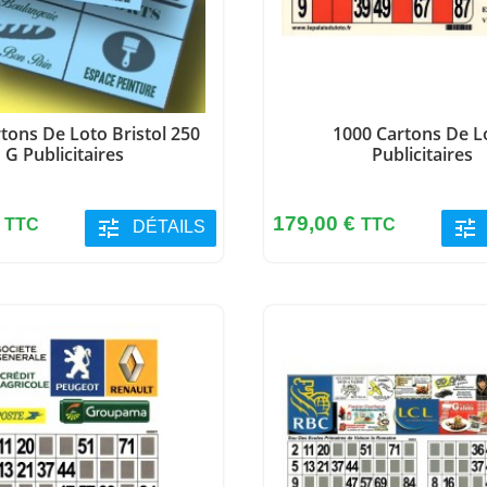
tons De Loto Bristol 250
1000 Cartons De L
G Publicitaires
Publicitaires
Prix
€
179,00 €
TTC
tune
TTC
tune
DÉTAILS