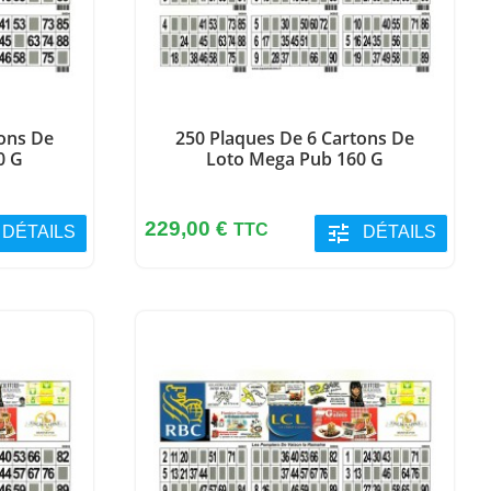
tons De
250 Plaques De 6 Cartons De
0 G
Loto Mega Pub 160 G
Prix
229,00 €
TTC
tune
DÉTAILS
DÉTAILS