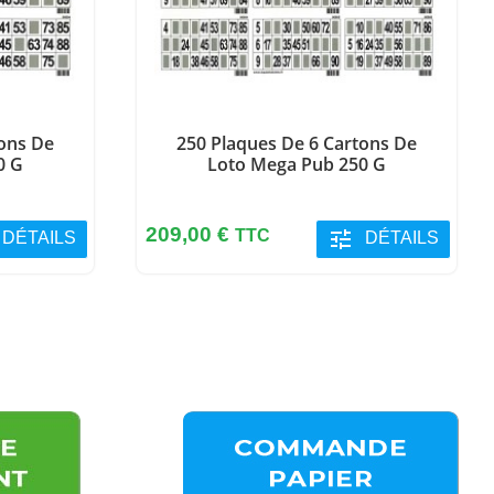
tons De
250 Plaques De 6 Cartons De
0 G
Loto Mega Pub 250 G
Prix
209,00 €
TTC
tune
DÉTAILS
DÉTAILS