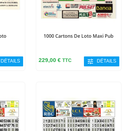
oto
1000 Cartons De Loto Maxi Pub
Prix
229,00 €
TTC
tune
DÉTAILS
DÉTAILS