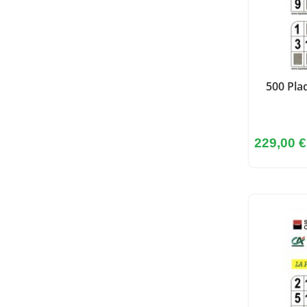
500 Pla
Prix
229,00 