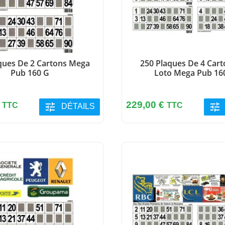
ques De 2 Cartons Mega
250 Plaques De 4 Car
Pub 160 G
Loto Mega Pub 16
Prix
€
229,00 €
TTC
tune
TTC
tune
DÉTAILS