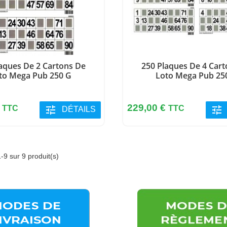
aques De 2 Cartons De
250 Plaques De 4 Car
to Mega Pub 250 G
Loto Mega Pub 25
Prix
€
229,00 €
TTC
tune
TTC
tune
DÉTAILS
-9 sur 9 produit(s)