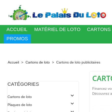
ACCUEIL
MATÉRIEL DE LOTO
CARTONS 
PROMOS
C'est v
Accueil
Cartons de loto
Cartons de loto publicitaires
CART
CATÉGORIES
Financez vos
Découvrez au
expand_more
Cartons de loto
expand_more
Plaques de loto
expand_more