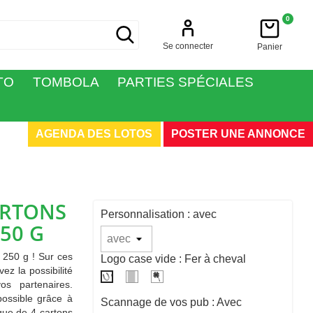
0
Se connecter
Panier
TO
TOMBOLA
PARTIES SPÉCIALES
AGENDA DES LOTOS
POSTER UNE ANNONCE
ARTONS
Personnalisation : avec
50 G
 250 g ! Sur ces
Logo case vide : Fer à cheval
z la possibilité
Carre
Trèfle
Fer
os partenaires.
gris
4
à
possible grâce à
Scannage de vos pub : Avec
feuilles
cheval
aque de 4 cartons