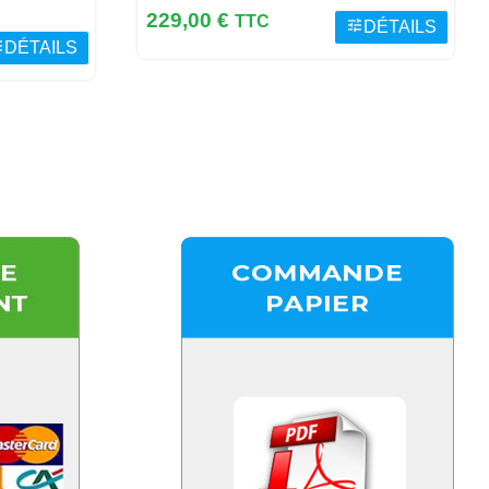
Prix
229,00 €
TTC
tune
DÉTAILS
e
DÉTAILS