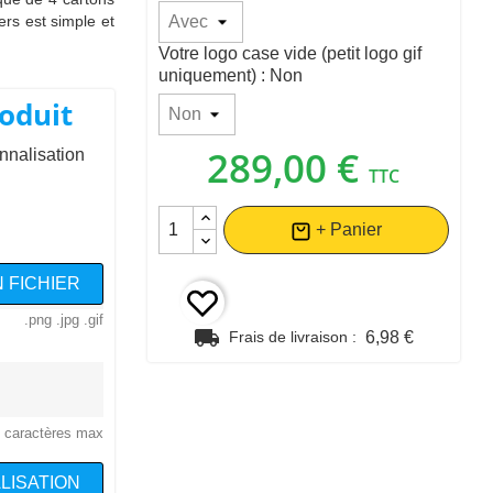
ers est simple et
Votre logo case vide (petit logo gif
uniquement) : Non
oduit
289,00 €
nnalisation
TTC
+ Panier
 FICHIER
.png .jpg .gif
local_shipping
Frais de livraison :
6,98 €
 caractères max
LISATION