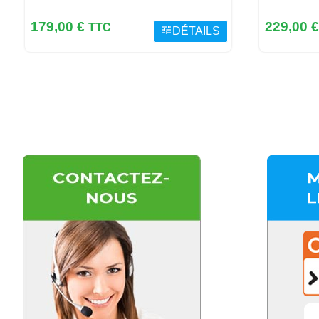
Prix
Prix
179,00 €
229,00 
TTC
tune
DÉTAILS