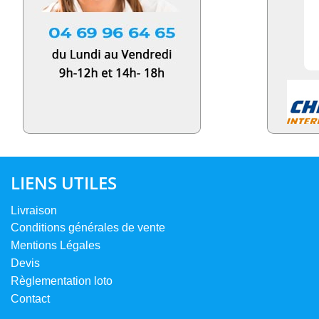
LIENS UTILES
Livraison
Conditions générales de vente
Mentions Légales
Devis
Règlementation loto
Contact