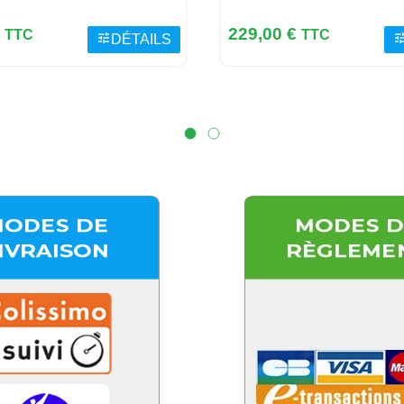
Prix
€
229,00 €
TTC
TTC
tune
tun
DÉTAILS