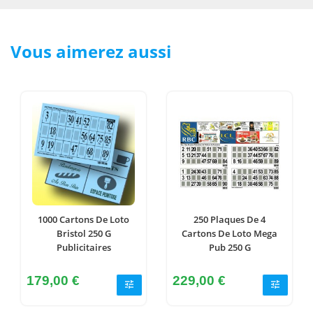
Vous aimerez aussi
1000 Cartons De Loto
250 Plaques De 4
Bristol 250 G
Cartons De Loto Mega
Publicitaires
Pub 250 G
Prix
Prix
179,00 €
229,00 €
tune
tune