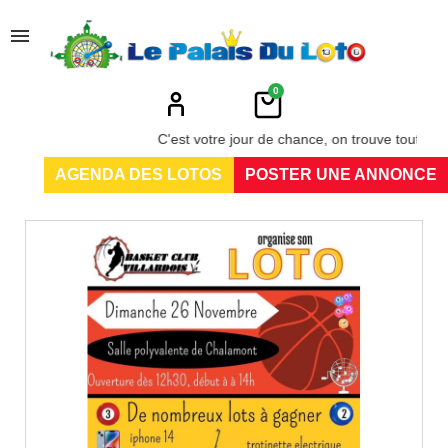
menu
0
C'est votre jour de chance, on trouve tout au Pal
AGENDA DES LOTOS
POSTER UNE ANNONCE