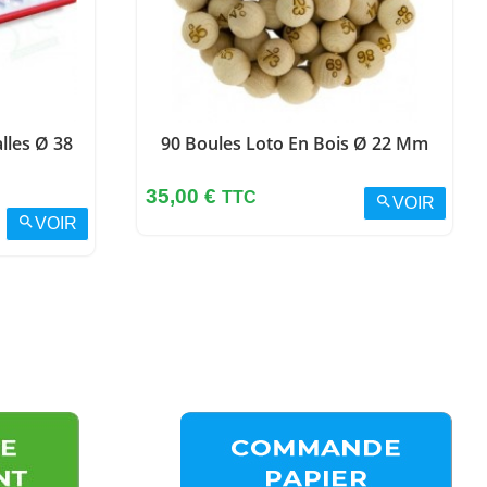
lles Ø 38
90 Boules Loto En Bois Ø 22 Mm
Prix
35,00 €
TTC
search
VOIR
search
VOIR