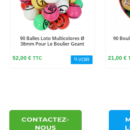
90 Balles Loto Multicolores Ø
90 Boul
38mm Pour Le Boulier Geant
Prix
Prix
52,00 €
21,00 €
TTC
search
VOIR