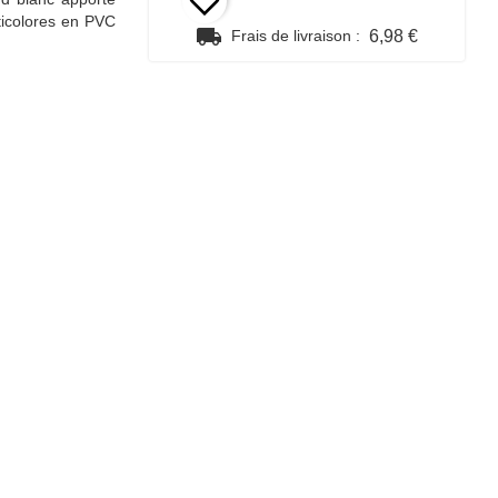
lticolores en PVC
local_shipping
Frais de livraison :
6,98 €