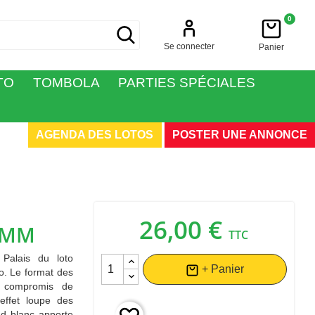
0
Se connecter
Panier
TO
TOMBOLA
PARTIES SPÉCIALES
AGENDA DES LOTOS
POSTER UNE ANNONCE
26,00 €
 MM
TTC
Palais du loto
+ Panier
to. Le format des
n compromis de
’effet loupe des
nd blanc apporte