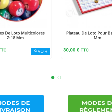
es De Loto Multicolores
Plateau De Loto Pour Ba
Ø 18 Mm
Mm
Prix
30,00 €
TTC
TTC
search
VOIR