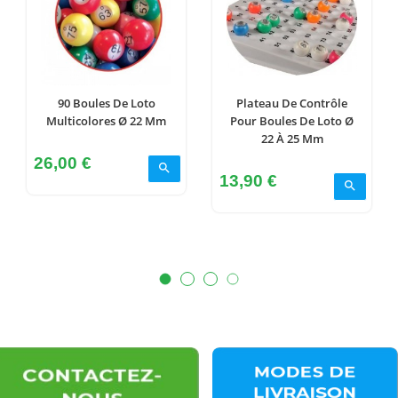
90 Boules De Loto
Plateau De Contrôle
Multicolores Ø 22 Mm
Pour Boules De Loto Ø
22 À 25 Mm
Prix
26,00 €
search
Prix
13,90 €
search