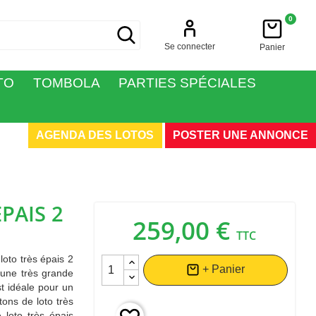
0
Se connecter
Panier
TO
TOMBOLA
PARTIES SPÉCIALES
AGENDA DES LOTOS
POSTER UNE ANNONCE
PAIS 2
259,00 €
TTC
oto très épais 2
+ Panier
 une très grande
st idéale pour un
tons de loto très
 loto très épais