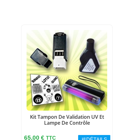
Kit Tampon De Validation UV Et
Lampe De Contrôle
Prix
65,00 €
TTC
tune
DÉTAILS