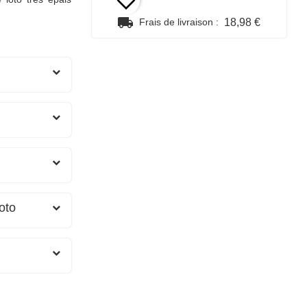
local_shipping
Frais de livraison :
18,98 €
oto