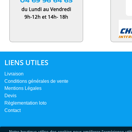
LIENS UTILES
Livraison
Conditions générales de vente
Mentions Légales
Devis
Règlementation loto
Contact
Notre boutique utilise des cookies pour améliorer l'expérience uti