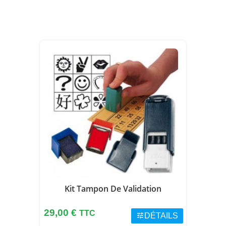
Kit Tampon De Validation
Prix
29,00 €
TTC
tune
DÉTAILS