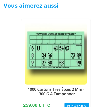
Vous aimerez aussi
1000 Cartons Très Épais 2 Mm -
1300 G À Tamponner
Prix
259,00 €
TTC
tune
DÉTAILS