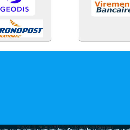
© 2023 LE PALAIS DU LOTO - Tous Droits Réservés
lisateur et nous vous recommandons d'accepter leur utilisation pour prof