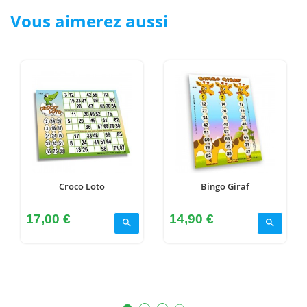
Vous aimerez aussi
Croco Loto
Bingo Giraf
Prix
Prix
17,00 €
14,90 €
search
search