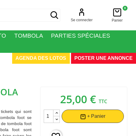
0
Se connecter
Panier
TO
TOMBOLA
PARTIES SPÉCIALES
AGENDA DES LOTOS
POSTER UNE ANNONCE
BOLA
25,00 €
TTC
ickets qui sont
+ Panier
tombola foot se
 de tombola foot
bola foot sont
 faire suivre les