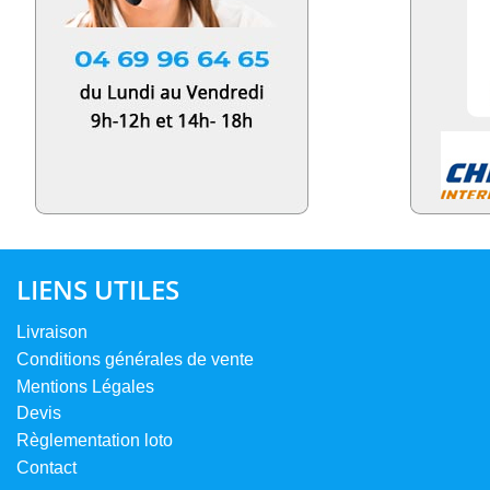
LIENS UTILES
Livraison
Conditions générales de vente
Mentions Légales
Devis
Règlementation loto
Contact