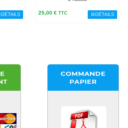
Prix
25,00 €
TTC
e
tune
DÉTAILS
DÉTAILS