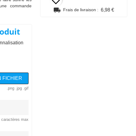
r une commande
local_shipping
Frais de livraison :
6,98 €
oduit
nnalisation
 FICHIER
.png .jpg .gif
 caractères max