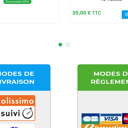
Économisez 40%
Prix
35,00 €
TTC
tun