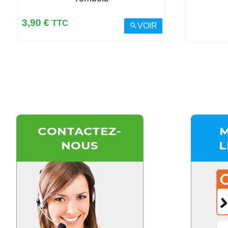
Prix
3,90 €
TTC
search
VOIR